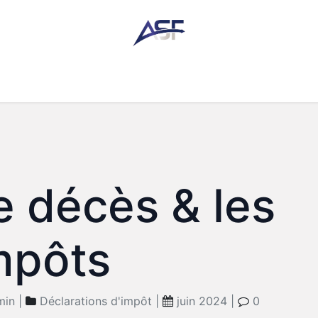
res
Actualité
Contact
Tarifs & horaire
Lois & lien
e décès & les
mpôts
in |
Déclarations d'impôt |
juin 2024 |
0