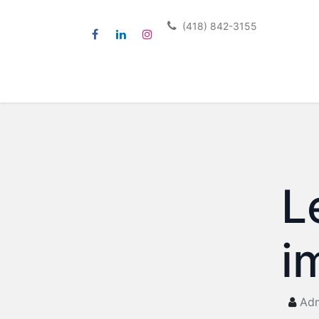
(418) 842-3155
Accueil
Services
Formulai
L
i
Adm